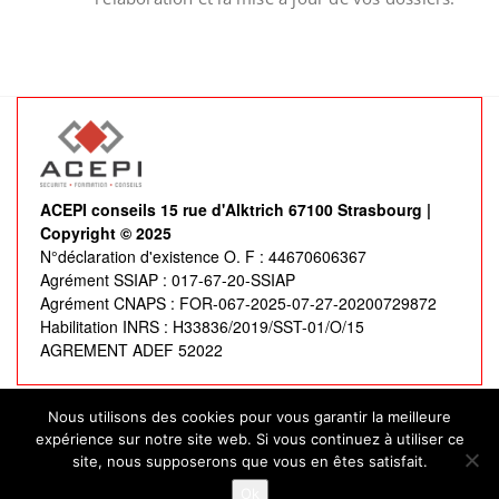
ACEPI conseils 15 rue d'Alktrich 67100 Strasbourg |
Copyright © 2025
N°déclaration d'existence O. F : 44670606367
Agrément SSIAP : 017-67-20-SSIAP
Agrément CNAPS : FOR-067-2025-07-27-20200729872
Habilitation INRS : H33836/2019/SST-01/O/15
AGREMENT ADEF 52022
Nous utilisons des cookies pour vous garantir la meilleure
expérience sur notre site web. Si vous continuez à utiliser ce
La certification qualité a été délivrée à
Acepi Conseils
au
site, nous supposerons que vous en êtes satisfait.
titre de la catégorie d’action suivante :
actions de
Ok