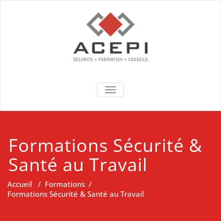
Skip
to
content
Acepi conseils
formations, Expertises,
TOGGLE NAVIGATION
Conseils & Sécurité
Formations Sécurité &
Santé au Travail
Accueil
/
Formations
/
Formations Sécurité & Santé au Travail