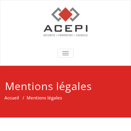
Skip
to
content
Acepi conseils
formations, Expertises,
TOGGLE NAVIGATION
Conseils & Sécurité
Mentions légales
Accueil
/
Mentions légales