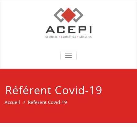
Skip
to
content
Acepi conseils
formations, Expertises,
TOGGLE NAVIGATION
Conseils & Sécurité
Référent Covid-19
Accueil
/
Référent Covid-19