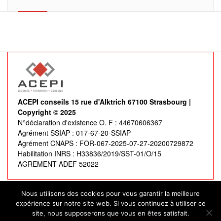
ACEPI conseils 15 rue d'Alktrich 67100 Strasbourg |
Copyright © 2025
N°déclaration d'existence O. F : 44670606367
Agrément SSIAP : 017-67-20-SSIAP
Agrément CNAPS : FOR-067-2025-07-27-20200729872
Habilitation INRS : H33836/2019/SST-01/O/15
AGREMENT ADEF 52022
Nous utilisons des cookies pour vous garantir la meilleure
expérience sur notre site web. Si vous continuez à utiliser ce
La certification qualité a été délivrée à
Acepi Conseils
au
site, nous supposerons que vous en êtes satisfait.