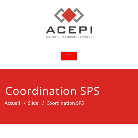
Acepi conseils
formations, Expertises,
TOGGLE NAVIGATION
Conseils & Sécurité
Coordination SPS
Accueil
/
Slide
/
Coordination SPS